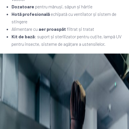
Dozatoare
pentru mănuși, săpun și hârtie
Hotă profesională
echipată cu ventilator și sistem de
stingere
Alimentare cu
aer proaspăt
filtrat și tratat
Kit de bază
: suport și sterilizator pentru cuțite, lampă UV
pentru insecte, sisteme de agățare a ustensilelor.