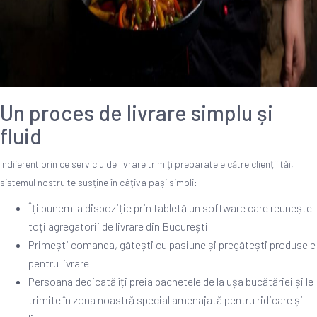
Un proces de livrare simplu și
fluid
Indiferent prin ce serviciu de livrare trimiți preparatele către clienții tăi,
sistemul nostru te susține în câțiva pași simpli:
Îți punem la dispoziție prin tabletă un software care reunește
toți agregatorii de livrare din București
Primești comanda, gătești cu pasiune și pregătești produsele
pentru livrare
Persoana dedicată îți preia pachetele de la ușa bucătăriei și le
trimite în zona noastră special amenajată pentru ridicare și