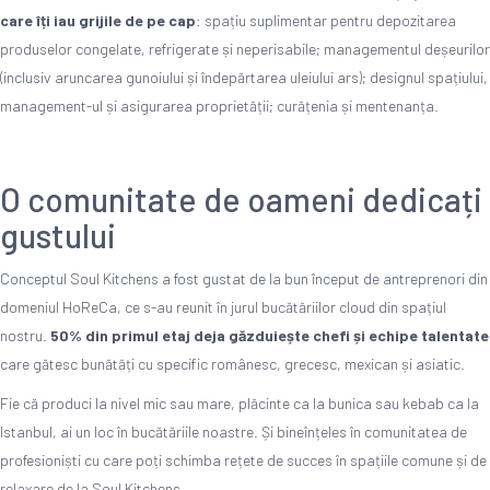
care îți iau grijile de pe cap
: spațiu suplimentar pentru depozitarea
produselor congelate, refrigerate și neperisabile; managementul deșeurilor
(inclusiv aruncarea gunoiului și îndepărtarea uleiului ars); designul spațiului,
management-ul și asigurarea proprietății; curățenia și mentenanța.
O comunitate de oameni dedicați
gustului
Conceptul Soul Kitchens a fost gustat de la bun început de antreprenori din
domeniul HoReCa, ce s-au reunit în jurul bucătăriilor cloud din spațiul
nostru.
50% din primul etaj deja găzduiește chefi și echipe talentate
care gătesc bunătăți cu specific românesc, grecesc, mexican și asiatic.
Fie că produci la nivel mic sau mare, plăcinte ca la bunica sau kebab ca la
Istanbul, ai un loc în bucătăriile noastre. Și bineînțeles în comunitatea de
profesioniști cu care poți schimba rețete de succes în spațiile comune și de
relaxare de la Soul Kitchens.