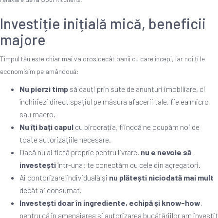
Investiție inițială mică, beneficii
majore
Timpul tău este chiar mai valoros decât banii cu care începi, iar noi ți le
economisim pe amândouă:
Nu pierzi timp
să cauți prin sute de anunțuri imobiliare, ci
închiriezi direct spațiul pe măsura afacerii tale, fie ea micro
sau macro.
Nu îți bați capul
cu birocrația, fiindcă ne ocupăm noi de
toate autorizațiile necesare.
Dacă nu ai flotă proprie pentru livrare,
nu e nevoie să
investești
într-una: te conectăm cu cele din agregatori.
Ai contorizare individuală și
nu plătești niciodată mai mult
decât ai consumat.
Investești doar în ingrediente, echipă și know-how
,
pentru că în amenajarea și autorizarea bucătăriilor am investit